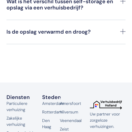
Wat is het verschil tussen self-storage en
opslag via een verhuisbedrijf?
Is de opslag verwarmd en droog?
Diensten
Steden
Steden
Particuliere
Amsterdam
Amersfoort
verhuizing
Rotterdam
Hilversum
Uw partner voor
Zakelijke
zorgeloze
Den
Veenendaal
verhuizing
verhuizingen.
Haag
Zeist