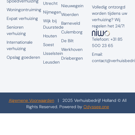
Spoedverhuizing
Utrecht
Nieuwegein
Volledig ontzorgd
Woningontruiming
Nijmegen
worden tijdens uw
Woerden
Expat verhuizing
verhuizing? Wij
Wijk bij
Barneveld
regelen het 24/7!
Senioren
Duurstede
Culemborg
verhuizing
Houten
Telefoon: +31 85
De Bilt
Internationale
Soest
500 23 65
verhuizing
Werkhoven
IJsselstein
Email:
Opslag goederen
Driebergen
contact@verhuisbedrij
Leusden
Algemene Voorwaarden
| 2025 Verhuisbedrijf Holland © All
Rights Reserved. Powered by
Odyssee.one