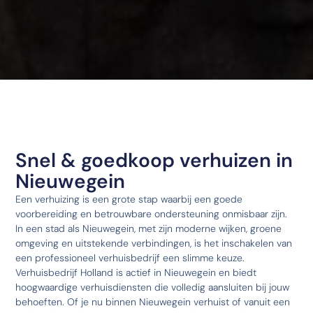
Snel & goedkoop verhuizen in
Nieuwegein
Een verhuizing is een grote stap waarbij een goede
voorbereiding en betrouwbare ondersteuning onmisbaar zijn.
In een stad als Nieuwegein, met zijn moderne wijken, groene
omgeving en uitstekende verbindingen, is het inschakelen van
een professioneel verhuisbedrijf een slimme keuze.
Verhuisbedrijf Holland is actief in Nieuwegein en biedt
hoogwaardige verhuisdiensten die volledig aansluiten bij jouw
behoeften. Of je nu binnen Nieuwegein verhuist of vanuit een