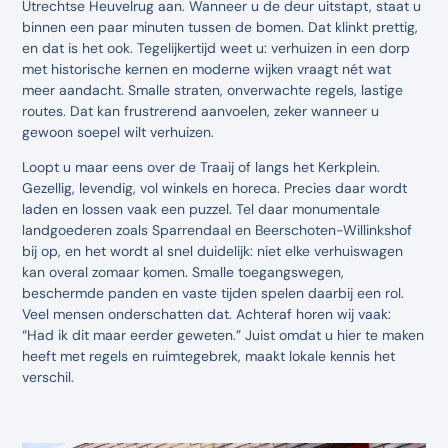
Utrechtse Heuvelrug aan. Wanneer u de deur uitstapt, staat u
binnen een paar minuten tussen de bomen. Dat klinkt prettig,
en dat is het ook. Tegelijkertijd weet u: verhuizen in een dorp
met historische kernen en moderne wijken vraagt nét wat
meer aandacht. Smalle straten, onverwachte regels, lastige
routes. Dat kan frustrerend aanvoelen, zeker wanneer u
gewoon soepel wilt verhuizen.
Loopt u maar eens over de Traaij of langs het Kerkplein.
Gezellig, levendig, vol winkels en horeca. Precies daar wordt
laden en lossen vaak een puzzel. Tel daar monumentale
landgoederen zoals Sparrendaal en Beerschoten-Willinkshof
bij op, en het wordt al snel duidelijk: niet elke verhuiswagen
kan overal zomaar komen. Smalle toegangswegen,
beschermde panden en vaste tijden spelen daarbij een rol.
Veel mensen onderschatten dat. Achteraf horen wij vaak:
“Had ik dit maar eerder geweten.” Juist omdat u hier te maken
heeft met regels en ruimtegebrek, maakt lokale kennis het
verschil.